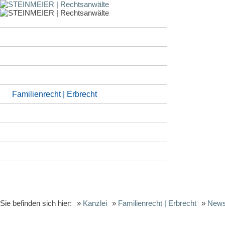
Kanzlei
Anwälte
Standorte | Kontakt
Arbeitsrecht
Familienrecht | Erbrecht
Handelsrecht | Gesellschaftsrecht
Immobilienrecht | Mietrecht
Internationales Wirtschaftsrecht
Steuerrecht
Sie befinden sich hier:
»
Kanzlei
»
Familienrecht | Erbrecht
»
News