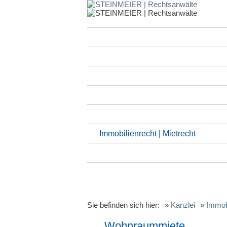
Kanzlei
Anwälte
Standorte | Kontakt
Arbeitsrecht
Familienrecht | Erbrecht
Handelsrecht | Gesellschaftsrecht
Immobilienrecht | Mietrecht
Internationales Wirtschaftsrecht
Steuerrecht
Sie befinden sich hier:
»
Kanzlei
»
Immobi
Wohnraummiete