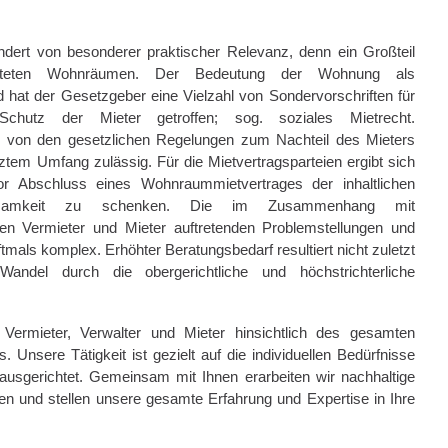
dert von besonderer praktischer Relevanz, denn ein Großteil
ieteten Wohnräumen. Der Bedeutung der Wohnung als
 hat der Gesetzgeber eine Vielzahl von Sondervorschriften für
chutz der Mieter getroffen; sog. soziales Mietrecht.
ie von den gesetzlichen Regelungen zum Nachteil des Mieters
ztem Umfang zulässig. Für die Mietvertragsparteien ergibt sich
vor Abschluss eines Wohnraummietvertrages der inhaltlichen
rksamkeit zu schenken. Die im Zusammenhang mit
n Vermieter und Mieter auftretenden Problemstellungen und
oftmals komplex. Erhöhter Beratungsbedarf resultiert nicht zuletzt
andel durch die obergerichtliche und höchstrichterliche
Vermieter, Verwalter und Mieter hinsichtlich des gesamten
nsere Tätigkeit ist gezielt auf die individuellen Bedürfnisse
usgerichtet. Gemeinsam mit Ihnen erarbeiten wir nachhaltige
n und stellen unsere gesamte Erfahrung und Expertise in Ihre