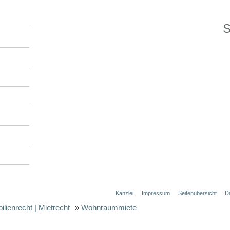
S
Kanzlei
Impressum
Seitenübersicht
D
lienrecht | Mietrecht
»
Wohnraummiete