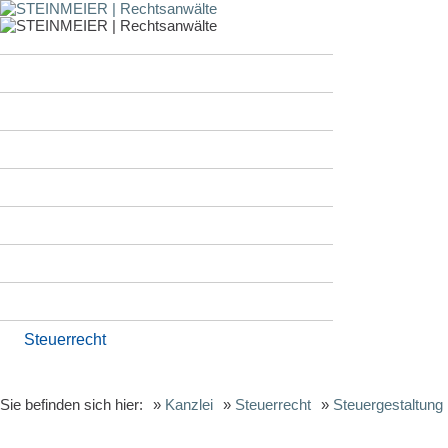
Kanzlei
Anwälte
Standorte | Kontakt
Arbeitsrecht
Familienrecht | Erbrecht
Handelsrecht | Gesellschaftsrecht
Immobilienrecht | Mietrecht
Internationales Wirtschaftsrecht
Steuerrecht
Sie befinden sich hier:
»
Kanzlei
»
Steuerrecht
»
Steuergestaltung